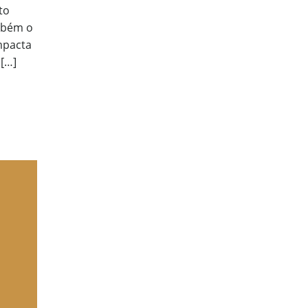
to
ambém o
mpacta
 […]