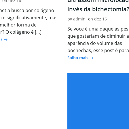
on
dez 16
invés da bichectomia
net a busca por colágeno
sce significativamente, mas
by
admin
on
dez 16
 melhor forma de
Se você é uma daquelas pe
? O colágeno é […]
que gostariam de diminuir a
is
aparência do volume das
bochechas, esse post é para
Saiba mais