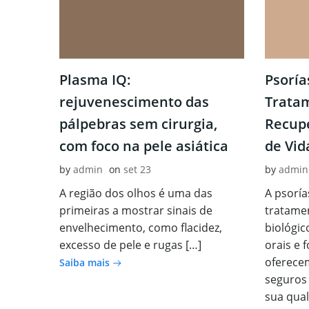
Plasma IQ:
Psoría
rejuvenescimento das
Trata
pálpebras sem cirurgia,
Recup
com foco na pele asiática
de Vid
by
admin
on
set 23
by
admin
A região dos olhos é uma das
A psoría
primeiras a mostrar sinais de
tratame
envelhecimento, como flacidez,
biológi
excesso de pele e rugas […]
orais e 
oferecem
Saiba mais
seguros
sua qual