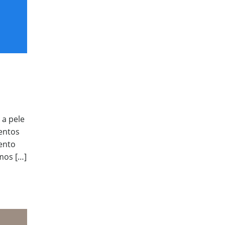
 a pele
entos
ento
mos […]