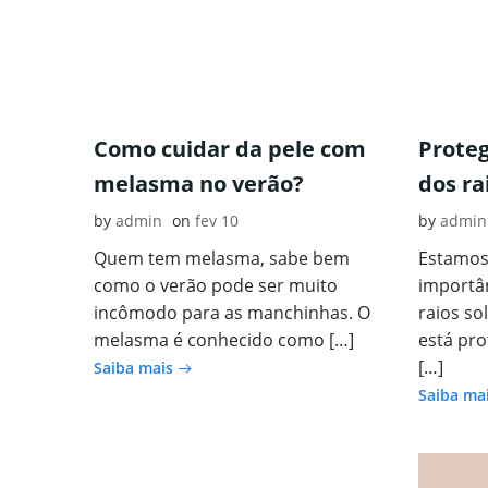
Como cuidar da pele com
Prote
melasma no verão?
dos ra
by
admin
on
fev 10
by
admin
Quem tem melasma, sabe bem
Estamos
como o verão pode ser muito
importân
incômodo para as manchinhas. O
raios s
melasma é conhecido como […]
está pro
[…]
Saiba mais
Saiba ma