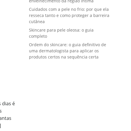
envelhecimento da região íntima
Cuidados com a pele no frio: por que ela
resseca tanto e como proteger a barreira
cutânea
Skincare para pele oleosa: o guia
completo
Ordem do skincare: o guia definitivo de
uma dermatologista para aplicar os
produtos certos na sequência certa
 dias é
s
antas
]