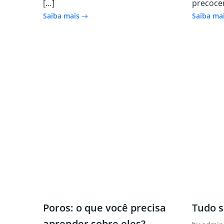
[…]
precoce
Saiba mais
Saiba ma
Poros: o que você precisa
Tudo s
aprender sobre eles?