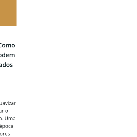
 Como
Podem
iados
a
uavizar
ar o
no. Uma
 época
dores