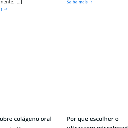
mente. […]
Saiba mais
is
obre colágeno oral
Por que escolher o
ultrassom microfocad