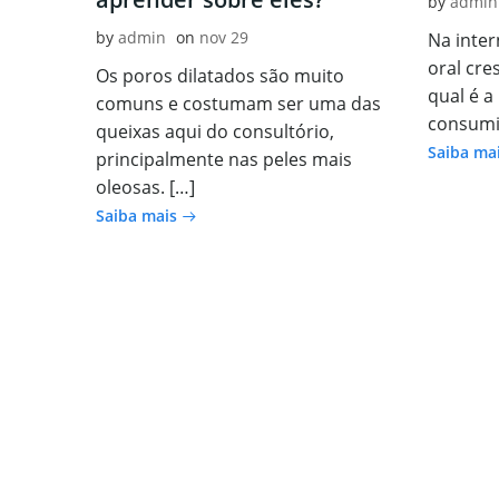
by
admin
by
admin
on
nov 29
Na inter
oral cre
Os poros dilatados são muito
qual é a
comuns e costumam ser uma das
consumir
queixas aqui do consultório,
Saiba ma
principalmente nas peles mais
oleosas. […]
Saiba mais