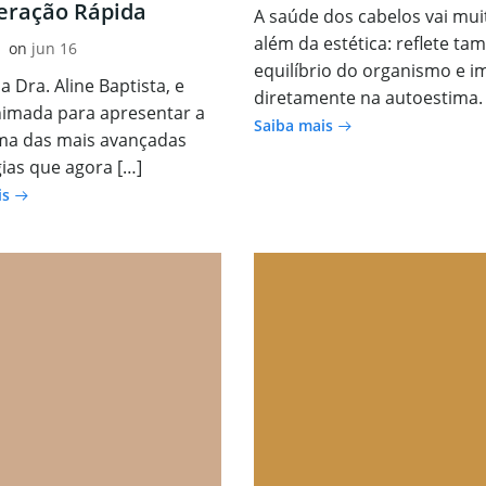
eração Rápida
A saúde dos cabelos vai mui
além da estética: reflete t
on
jun 16
equilíbrio do organismo e i
a Dra. Aline Baptista, e
diretamente na autoestima.
nimada para apresentar a
Saiba mais
ma das mais avançadas
ias que agora […]
is