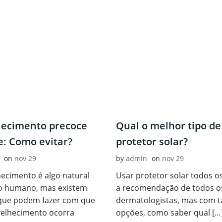
hecimento precoce
Qual o melhor tipo de
e: Como evitar?
protetor solar?
on
nov 29
by
admin
on
nov 29
ecimento é algo natural
Usar protetor solar todos os
o humano, mas existem
a recomendação de todos o
 que podem fazer com que
dermatologistas, mas com t
velhecimento ocorra
opções, como saber qual […