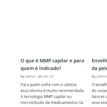
O que é MMP capilar e para
Envel
quem é indicado?
da pel
by
admin
on
nov 23
by
admin
Para quem sofre com a calvície,
O envelh
essa técnica é muito recomendada.
do corp
A tecnologia MMP capilar ou
fatores
microinfusão de medicamentos na
esse en