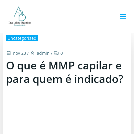
Pular
para
o
conteúdo
Uncategorized
nov 23
/
admin
/
0
O que é MMP capilar e
para quem é indicado?