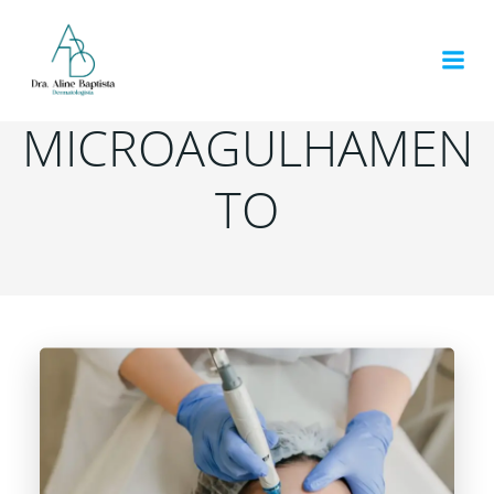
Pular
para
o
conteúdo
MICROAGULHAMEN
TO