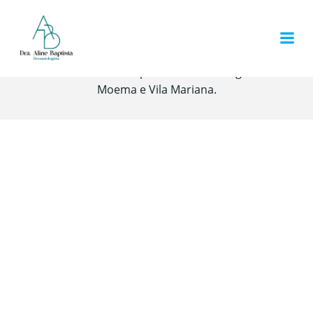
Pular
para
o
conteúdo
© 2026 Dra. Aline Baptista · Dermatologista em
Moema e Vila Mariana.